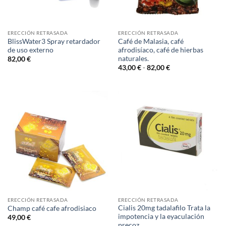
ERECCIÓN RETRASADA
ERECCIÓN RETRASADA
BlissWater3 Spray retardador
Café de Malasia, café
de uso externo
afrodisíaco, café de hierbas
naturales.
82,00
€
Rango
43,00
€
-
82,00
€
de
precios:
desde
43,00 €
hasta
82,00 €
ERECCIÓN RETRASADA
ERECCIÓN RETRASADA
Cialis 20mg tadalafilo Trata la
Champ café cafe afrodisiaco
impotencia y la eyaculación
49,00
€
precoz.