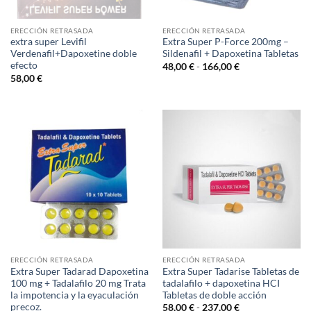
ERECCIÓN RETRASADA
ERECCIÓN RETRASADA
extra super Levifil
Extra Super P-Force 200mg –
Verdenafil+Dapoxetine doble
Sildenafil + Dapoxetina Tabletas
efecto
Rango
48,00
€
-
166,00
€
de
58,00
€
precios:
desde
48,00 €
hasta
166,00 €
ERECCIÓN RETRASADA
ERECCIÓN RETRASADA
Extra Super Tadarad Dapoxetina
Extra Super Tadarise Tabletas de
100 mg + Tadalafilo 20 mg Trata
tadalafilo + dapoxetina HCI
la impotencia y la eyaculación
Tabletas de doble acción
precoz.
Rango
58,00
€
-
237,00
€