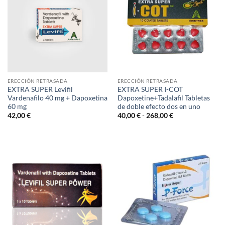
ERECCIÓN RETRASADA
ERECCIÓN RETRASADA
EXTRA SUPER Levifil
EXTRA SUPER I-COT
Vardenafilo 40 mg + Dapoxetina
Dapoxetine+Tadalafil Tabletas
60 mg
de doble efecto dos en uno
Rango
42,00
€
40,00
€
-
268,00
€
de
precios:
desde
40,00 €
hasta
268,00 €