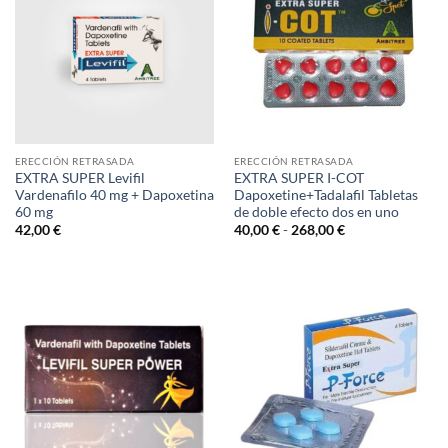
ERECCIÓN RETRASADA
ERECCIÓN RETRASADA
EXTRA SUPER Levifil
EXTRA SUPER I-COT
Vardenafilo 40 mg + Dapoxetina
Dapoxetine+Tadalafil Tabletas
60 mg
de doble efecto dos en uno
Rango
42,00
€
40,00
€
-
268,00
€
de
precios:
desde
40,00 €
hasta
268,00 €