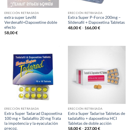
ERECCIÓN RETRASADA
ERECCIÓN RETRASADA
extra super Levifil
Extra Super P-Force 200mg –
Verdenafil+Dapoxetine doble
Sildenafil + Dapoxetina Tabletas
efecto
Rango
48,00
€
-
166,00
€
de
58,00
€
precios:
desde
48,00 €
hasta
166,00 €
ERECCIÓN RETRASADA
ERECCIÓN RETRASADA
Extra Super Tadarad Dapoxetina
Extra Super Tadarise Tabletas de
100 mg + Tadalafilo 20 mg Trata
tadalafilo + dapoxetina HCI
la impotencia y la eyaculación
Tabletas de doble acción
precoz.
Rango
58,00
€
-
237,00
€