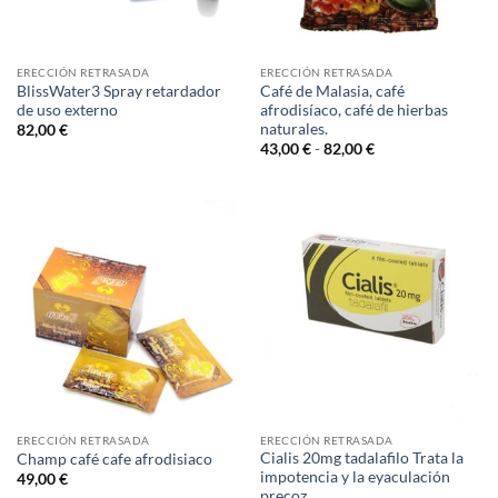
ERECCIÓN RETRASADA
ERECCIÓN RETRASADA
BlissWater3 Spray retardador
Café de Malasia, café
de uso externo
afrodisíaco, café de hierbas
naturales.
82,00
€
Rango
43,00
€
-
82,00
€
de
precios:
desde
43,00 €
hasta
82,00 €
ERECCIÓN RETRASADA
ERECCIÓN RETRASADA
Cialis 20mg tadalafilo Trata la
Champ café cafe afrodisiaco
impotencia y la eyaculación
49,00
€
precoz.