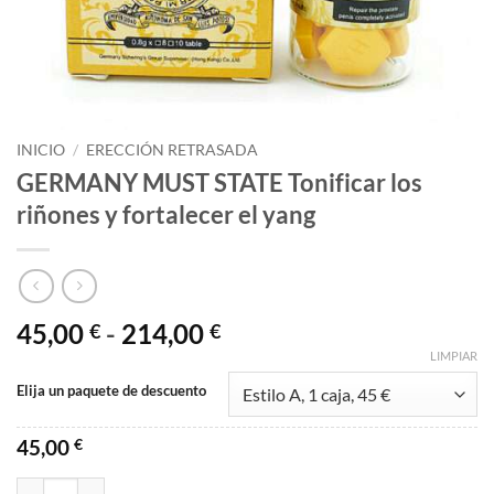
INICIO
/
ERECCIÓN RETRASADA
GERMANY MUST STATE Tonificar los
riñones y fortalecer el yang
Rango
45,00
-
214,00
€
€
de
LIMPIAR
precios:
Elija un paquete de descuento
desde
45,00 €
45,00
€
hasta
214,00 €
GERMANY MUST STATE Tonificar los riñones y fortalecer el yang can