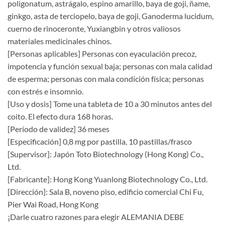
poligonatum, astrágalo, espino amarillo, baya de goji, ñame,
ginkgo, asta de terciopelo, baya de goji, Ganoderma lucidum,
cuerno de rinoceronte, Yuxiangbin y otros valiosos
materiales medicinales chinos.
[Personas aplicables] Personas con eyaculación precoz,
impotencia y función sexual baja; personas con mala calidad
de esperma; personas con mala condición física; personas
con estrés e insomnio.
[Uso y dosis] Tome una tableta de 10 a 30 minutos antes del
coito. El efecto dura 168 horas.
[Período de validez] 36 meses
[Especificación] 0,8 mg por pastilla, 10 pastillas/frasco
[Supervisor]: Japón Toto Biotechnology (Hong Kong) Co.,
Ltd.
[Fabricante]: Hong Kong Yuanlong Biotechnology Co., Ltd.
[Dirección]: Sala B, noveno piso, edificio comercial Chi Fu,
Pier Wai Road, Hong Kong
¡Darle cuatro razones para elegir ALEMANIA DEBE