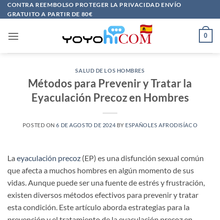
Saltar
CONTRA REEMBOLSO PROTEGER LA PRIVACIDAD ENVÍO
GRATUITO A PARTIR DE 80€
al
contenido
0
SALUD DE LOS HOMBRES
Métodos para Prevenir y Tratar la
Eyaculación Precoz en Hombres
POSTED ON
6 DE AGOSTO DE 2024
BY
ESPAÑOLES AFRODISÍACO
La
eyaculación precoz
(EP) es una disfunción sexual común
que afecta a muchos hombres en algún momento de sus
vidas. Aunque puede ser una fuente de estrés y frustración,
existen diversos métodos efectivos para prevenir y tratar
esta condición. Este artículo aborda estrategias para la
prevención y el tratamiento de la eyaculación precoz en