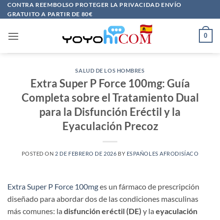
Saltar
CONTRA REEMBOLSO PROTEGER LA PRIVACIDAD ENVÍO
GRATUITO A PARTIR DE 80€
al
contenido
0
SALUD DE LOS HOMBRES
Extra Super P Force 100mg: Guía
Completa sobre el Tratamiento Dual
para la Disfunción Eréctil y la
Eyaculación Precoz​
POSTED ON
2 DE FEBRERO DE 2026
BY
ESPAÑOLES AFRODISÍACO
Extra Super P Force 100mg
es un fármaco de prescripción
diseñado para abordar dos de las condiciones masculinas
más comunes: la
disfunción eréctil (DE)
​ y la
eyaculación