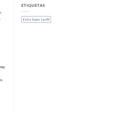
ETIQUETAS
n
s
Extra Super Levifil
mo
a,