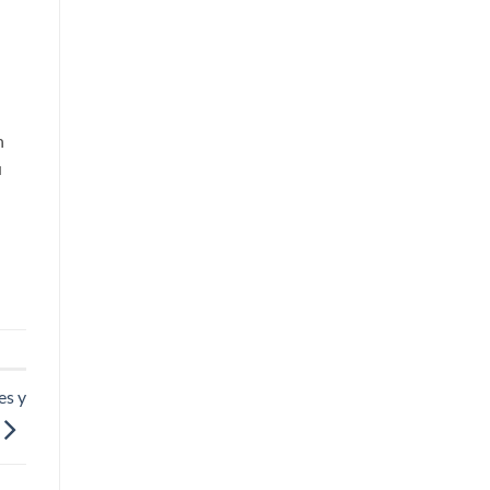
n
u
es y