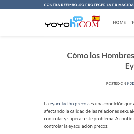
Saltar
CONTRA REEMBOLSO PROTEGER LA PRIVACIDAD
al
contenido
HOME
T
Cómo los Hombres 
Ey
POSTED ON
9 D
La
eyaculación precoz
es una condición que 
afectando la calidad de las relaciones sexua
controlar y superar este problema. A continu
controlar la eyaculación precoz.